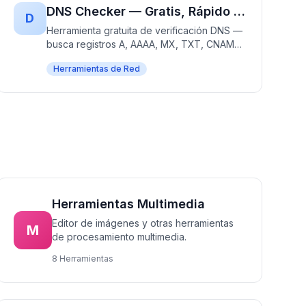
DNS Checker — Gratis, Rápido y Sin Registro | Búsqueda DNS Instantánea
D
Herramienta gratuita de verificación DNS —
busca registros A, AAAA, MX, TXT, CNAME,
NS, SOA al instante. Verifica el estado de
Herramientas de Red
propagación DNS, configuración del
dominio y diagnostica problemas. 100%
gratis, sin registro — resultados en
segundos.
Herramientas Multimedia
Editor de imágenes y otras herramientas
M
de procesamiento multimedia.
8 Herramientas