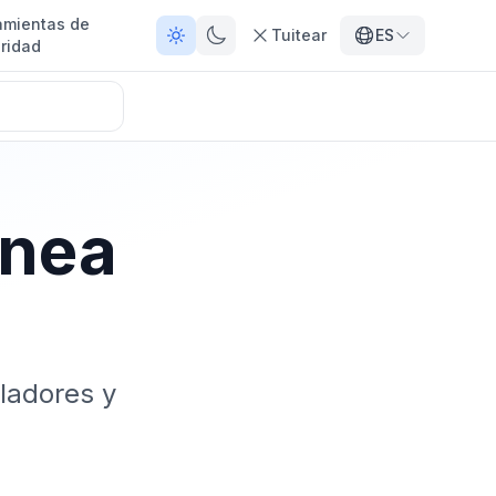
amientas de
Tuitear
ES
ridad
ínea
ladores y