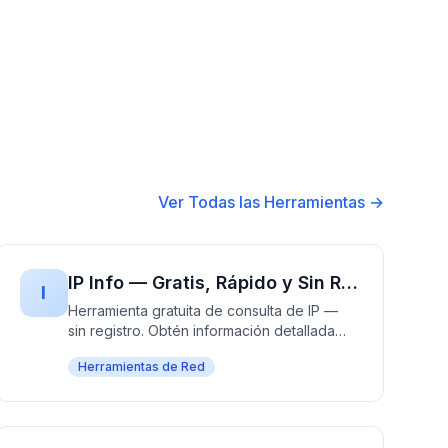
Ver Todas las Herramientas →
IP Info — Gratis, Rápido y Sin Registro | Búsqueda IP Instantánea
I
Herramienta gratuita de consulta de IP —
sin registro. Obtén información detallada
sobre cualquier IP incluyendo ubicación,
Herramientas de Red
ISP, hostname y más. 100% gratis,
resultados en segundos. Perfecto para
diagnóstico de red y solución de
problemas.