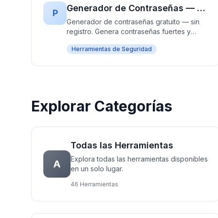
Generador de Contraseñas — Gratis, Rápido y Sin Registro | Crea Contraseñas Seguras al Instante
P
Generador de contraseñas gratuito — sin
registro. Genera contraseñas fuertes y
seguras al instante con longitud
Herramientas de Seguridad
personalizable, caracteres y opciones.
100% gratis, funciona completamente en tu
navegador — ningún dato almacenado o
enviado. Perfecto para crear credenciales
de inicio de sesión seguras.
Explorar Categorías
Todas las Herramientas
Explora todas las herramientas disponibles
A
en un solo lugar.
46 Herramientas