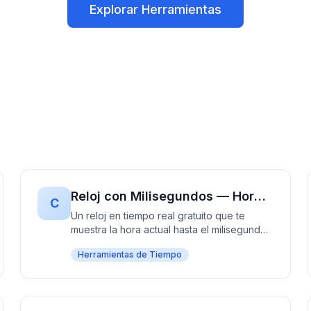
Explorar Herramientas
Reloj con Milisegundos — Hora Exacta, Hasta el Milisegundo
C
Un reloj en tiempo real gratuito que te
muestra la hora actual hasta el milisegundo.
Elige cualquier zona horaria y ve tu hora
Herramientas de Tiempo
local y UTC lado a lado. A los
desarrolladores les encanta para
cronometraje preciso, pero honestamente,
sirve para cualquiera que necesite saber