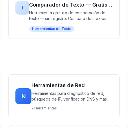
exactamente qué hora es.
Comparador de Texto — Gratis, Rápido y Sin Registro | Compara Diferencias de Texto al Instante
T
Herramienta gratuita de comparación de
texto — sin registro. Compara dos textos y
encuentra diferencias al instante con
Herramientas de Texto
cambios y adiciones resaltados. 100%
gratis, funciona completamente en tu
navegador — sin subir archivos. Perfecto
para escritores, desarrolladores y
cualquiera que compare documentos.
Herramientas de Red
Herramientas para diagnóstico de red,
N
búsqueda de IP, verificación DNS y más.
2 Herramientas