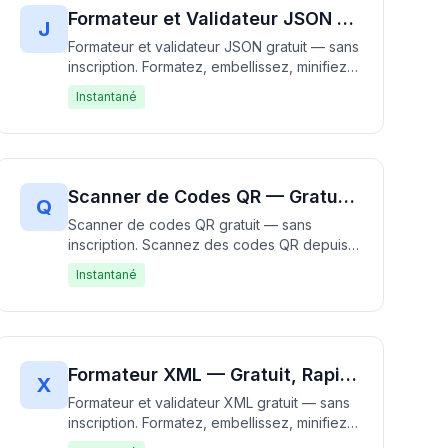
Formateur et Validateur JSON — Gratuit, Rapide & Sans Inscription | Embellissez JSON Instantanément
J
Formateur et validateur JSON gratuit — sans
inscription. Formatez, embellissez, minifiez
et validez les données JSON
Instantané
instantanément dans votre navigateur. 100%
gratuit, fonctionne entièrement hors ligne
sans upload de données. Parfait pour les
développeurs débuggant les APIs et les
fichiers de configuration.
Scanner de Codes QR — Gratuit, Rapide & Sans Inscription | Scannez des Codes QR Instantanément
Q
Scanner de codes QR gratuit — sans
inscription. Scannez des codes QR depuis
la caméra, téléversez une image ou collez
Instantané
depuis le presse-papier instantanément.
Prend en charge tous les types de codes
QR y compris les URLs, le texte, les
contacts et le WiFi. 100% gratuit, fonctionne
entièrement dans votre navigateur — aucun
Formateur XML — Gratuit, Rapide & Sans Inscription | Embellissez XML Instantanément
X
téléversement de données requis. Rapide,
Formateur et validateur XML gratuit — sans
gratuit et privé.
inscription. Formatez, embellissez, minifiez
et validez votre code XML avec une