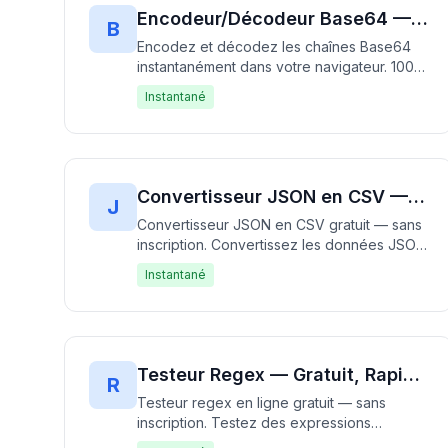
Encodeur/Décodeur Base64 — Gratuit, Rapide & Sans Inscription
B
Encodez et décodez les chaînes Base64
instantanément dans votre navigateur. 100%
gratuit, sans inscription — fonctionne hors
Instantané
ligne sans téléchargement de données.
Convertisseur JSON en CSV — Gratuit, Rapide & Sans Inscription | Convertir JSON en CSV Instantanément
J
Convertisseur JSON en CSV gratuit — sans
inscription. Convertissez les données JSON
au format CSV et vice versa avec support
Instantané
pour JSON imbriqué, délimiteurs
personnalisés, validation des données et
options d'exportation. 100% gratuit,
fonctionne entièrement dans votre
navigateur — pas de téléchargement de
Testeur Regex — Gratuit, Rapide & Sans Inscription | Testez les Expressions Régulières Instantanément
R
données. Rapide, gratuit et privé.
Testeur regex en ligne gratuit — sans
inscription. Testez des expressions
régulières avec correspondance en temps