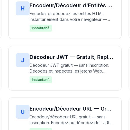
Encodeur/Décodeur d'Entités HTML — Gratuit, Rapide & Sans Inscription
H
Encodez et décodez les entités HTML
instantanément dans votre navigateur —
100% gratuit, sans inscription. Convertissez
Instantané
les caractères spéciaux en entités HTML et
vice versa. Fonctionne entièrement hors
ligne sans téléchargement de données.
Rapide, gratuit et privé.
Décodeur JWT — Gratuit, Rapide & Sans Inscription | Décodez les Jetons Web JSON Instantanément
J
Décodeur JWT gratuit — sans inscription.
Décodez et inspectez les jetons Web
JSON instantanément. Visualisez les
Instantané
composants d'en-tête, de charge utile et
de signature avec une sortie JSON
formatée et une décomposition visuelle du
jeton. 100% gratuit, fonctionne entièrement
dans votre navigateur — pas de
Encodeur/Décodeur URL — Gratuit, Rapide & Sans Inscription | Encodez des URLs Instantanément
U
téléchargement de données. Rapide,
Encodeur/décodeur URL gratuit — sans
gratuit et privé.
inscription. Encodez ou décodez des URL
avec des caractères spéciaux