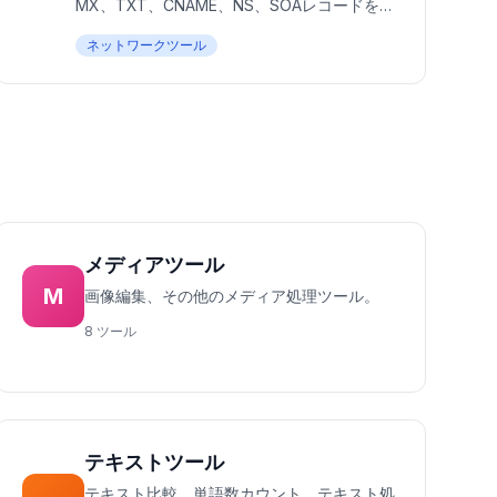
MX、TXT、CNAME、NS、SOAレコードを即
座に検索。DNS伝播状態の確認、ドメイン設
ネットワークツール
定の検証、DNS問題の診断。100%無料、サイ
ンアップ不要 — 数秒で結果。
メディアツール
M
画像編集、その他のメディア処理ツール。
8 ツール
テキストツール
テキスト比較、単語数カウント、テキスト処