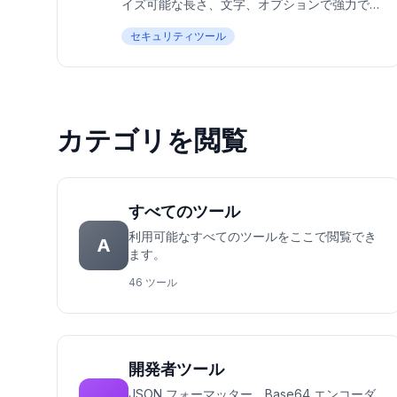
イズ可能な長さ、文字、オプションで強力で
安全なパスワードを即座に生成。100%無料、
セキュリティツール
ブラウザで完全に動作 — データ保存も送信も
しません。安全なログイン資格情報を作成す
るのに最適。
カテゴリを閲覧
すべてのツール
利用可能なすべてのツールをここで閲覧でき
A
ます。
46 ツール
開発者ツール
JSON フォーマッター、Base64 エンコーダ