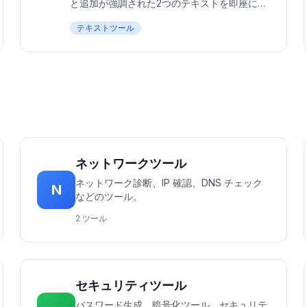
と追加が強調された2つのテキストを即座に比
較。100%無料、ブラウザで完全に動作 — ア
テキストツール
ップロード不要。作家、開発者、文書比較を
行うすべての人に最適。
ネットワークツール
ネットワーク診断、IP 確認、DNS チェック
N
などのツール。
2 ツール
セキュリティツール
パスワード生成、暗号化ツール、セキュリテ