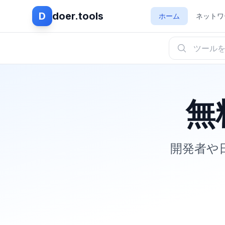
D
doer.tools
ホーム
ネットワ
無
開発者や