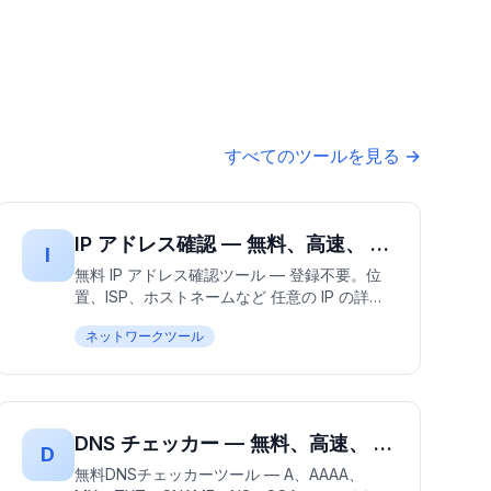
すべてのツールを見る →
IP アドレス確認 — 無料、高速、 登録不要 | 即座のIPアドレス検索
I
無料 IP アドレス確認ツール — 登録不要。位
置、ISP、ホストネームなど 任意の IP の詳細
情報を取得。100%無料、数秒で結果。ネット
ネットワークツール
ワーク診断とトラブルシューティングに最
適。
DNS チェッカー — 無料、高速、 登録不要 | 即座のDNS検索
D
無料DNSチェッカーツール — A、AAAA、