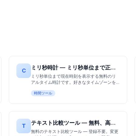
ミリ秒時計 — ミリ秒単位まで正確な時間を確認
C
ミリ秒単位まで現在時刻を表示する無料のリ
アルタイム時計です。好きなタイムゾーンを
選んで、現地時間とUTCを並べて確認できま
時間ツール
す。開発者が精密タイミングに愛用していま
すが、正直、正確な時間が必要な誰にでも役
立ちます。
テキスト比較ツール — 無料、高速、 登録不要 | テキストの違いを即座に比較
T
無料のテキスト比較ツール — 登録不要。変更