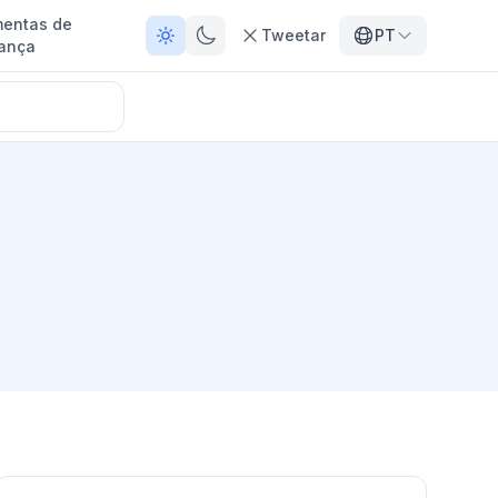
mentas de
Tweetar
PT
ança