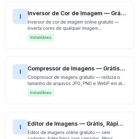
Inversor de Cor de Imagem — Grátis, Rápido & Sem Cadastro | Inverta Cores Instantaneamente
I
Inversor de cor de imagem online gratuito —
inverta cores de qualquer imagem
instantaneamente no seu navegador. Funciona
Instantâneo
com JPG, PNG, GIF, WebP, BMP e mais. 100%
grátis, sem cadastro — processa inteiramente
offline sem upload de dados. Crie negativos de
foto e efeitos visuais únicos em segundos.
Rápido, gratuito e privado.
Compressor de Imagens — Grátis, Rápido & Sem Cadastro | Reduza o Tamanho do Arquivo Instantaneamente
I
Compressor de imagens gratuito — reduza o
tamanho de arquivos JPG, PNG e WebP em até
80% sem perda de qualidade visível. 100%
Instantâneo
grátis, sem cadastro — comprime inteiramente
no seu navegador sem uploads. Comprima
várias imagens e baixe como ZIP. Rápido,
gratuito e privado.
Editor de Imagens — Grátis, Rápido & Sem Cadastro | Edite Fotos Instantaneamente
I
Editor de imagens online gratuito — sem
cadastro. Edite fotos com camadas, filtros,