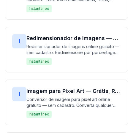
efeitos, corte, redimensionamento, rotação e
Instantâneo
ferramentas de desenho. 100% gratuito,
funciona inteiramente no seu navegador sem
uploads. Edição de fotos profissional sem a
complexidade — rápido, gratuito e privado.
Redimensionador de Imagens — Grátis, Rápido & Sem Cadastro | Redimensione Instantaneamente
I
Redimensionador de imagens online gratuito —
sem cadastro. Redimensione por porcentagem,
dimensões exatas ou ajuste ao contêiner.
Instantâneo
Suporta JPG, PNG, WebP, GIF com controle de
qualidade e bloqueio de proporção. 100%
grátis, funciona no seu navegador — sem
upload necessário. Rápido, gratuito e privado.
Imagem para Pixel Art — Grátis, Rápido & Sem Cadastro | Converta Imagens Instantaneamente
I
Conversor de imagem para pixel art online
gratuito — sem cadastro. Converta qualquer
imagem para pixel art instantaneamente no seu
Instantâneo
navegador. Ajuste o tamanho do pixel e a
paleta de cores para estilo retrô 8-bit. Suporta
JPG, PNG, GIF, WebP, BMP. 100% grátis, sem