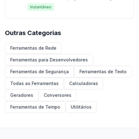
JPG de alta qualidade diretamente no seu
Instantâneo
navegador. Suporta conversão em lote com
resolução e qualidade ajustáveis. 100% grátis,
funciona inteiramente no seu navegador — sem
upload de arquivos. Rápido, gratuito e privado.
Outras Categorias
Ferramentas de Rede
Ferramentas para Desenvolvedores
Ferramentas de Segurança
Ferramentas de Texto
Todas as Ferramentas
Calculadoras
Geradores
Conversores
Ferramentas de Tempo
Utilitários