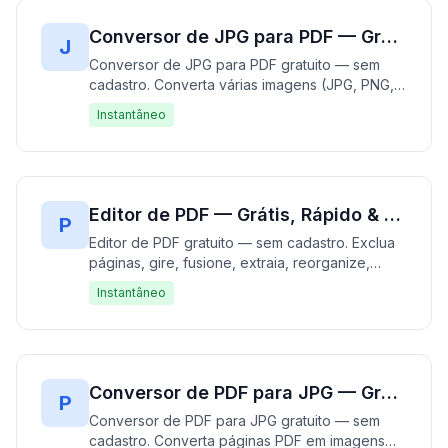
cadastro — processa inteiramente offline sem
upload de dados. Crie pixel art nostálgico em
Conversor de JPG para PDF — Grátis, Rápido & Sem Cadastro | Converter Imagens para PDF Instantaneamente
J
segundos. Rápido, gratuito e privado.
Conversor de JPG para PDF gratuito — sem
cadastro. Converta várias imagens (JPG, PNG,
WebP) em um único documento PDF
Instantâneo
diretamente no seu navegador. Suporta ordem
de páginas, tamanho e configurações de
margem. 100% grátis, funciona inteiramente no
seu navegador — sem upload de arquivos.
Rápido, gratuito e privado.
Editor de PDF — Grátis, Rápido & Sem Cadastro | Editar Arquivos PDF Instantaneamente
P
Editor de PDF gratuito — sem cadastro. Exclua
páginas, gire, fusione, extraia, reorganize,
adicione imagens e texto a PDFs diretamente
Instantâneo
no seu navegador. Suporta arquivos até 50MB.
100% grátis, funciona inteiramente no seu
navegador — sem upload de arquivos. Rápido,
gratuito e privado.
Conversor de PDF para JPG — Grátis, Rápido & Sem Cadastro | Converter PDF para Imagens Instantaneamente
P
Conversor de PDF para JPG gratuito — sem
cadastro. Converta páginas PDF em imagens