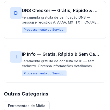
DNS Checker — Grátis, Rápido & Sem Cadastro | Consulta DNS Instantânea
D
Ferramenta gratuita de verificação DNS —
pesquise registros A, AAAA, MX, TXT, CNAME,
NS, SOA instantaneamente. Verifique o estado
Processamento do Servidor
de propagação DNS, configuração do domínio
e diagnostique problemas. 100% grátis, sem
cadastro — resultados em segundos.
IP Info — Grátis, Rápido & Sem Cadastro | Consulta IP Instantânea
I
Ferramenta gratuita de consulta de IP — sem
cadastro. Obtenha informações detalhadas
sobre qualquer IP incluindo localização, ISP,
Processamento do Servidor
hostname e mais. 100% grátis, resultados em
segundos. Perfeito para diagnóstico de rede e
solução de problemas.
Outras Categorias
Ferramentas de Mídia